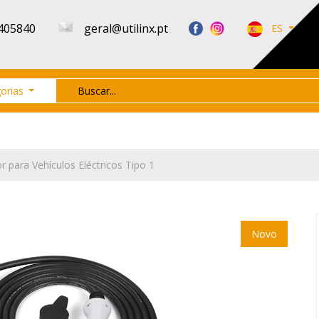
405840
geral@utilinx.pt
ES
orias
r para Vehículos Eléctricos Tipo 1
Novo