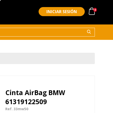
0
INICIAR SESIÓN
Cinta AirBag BMW
61319122509
Ref. 33mw50