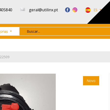
405840
geral@utilinx.pt
ES
orias
122509
Novo