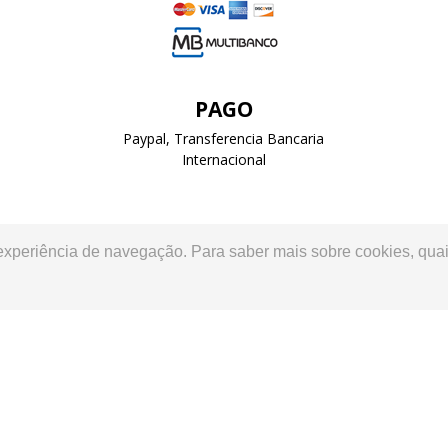
PAGO
Paypal, Transferencia Bancaria
Internacional
 experiência de navegação. Para saber mais sobre cookies, quai
móvel, www.arbitragemauto.pt Av. da República, 44, 3º Esq.º | 1050
CONTACTOS
SOBRE NOSOTROS
CONDICIONES DE 