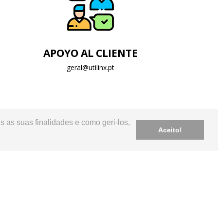
APOYO AL CLIENTE
geral@utilinx.pt
s as suas finalidades e como geri-los,
Aceito!
-194 LISBOA Tel.: 217 951 696
VENTA
POLÍTICA DE PRIVACIDAD
MI CUENTA
NOTICIAS