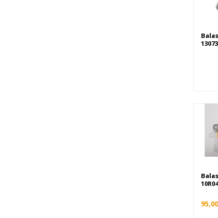
Airbag
Bala
13073
Bala
10R0
95,0