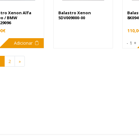
stro Xenon Alfa
Balastro Xenon
Balas
o / BMW
5DV009000-00
8K094
29096
90€
110,0
Adicionar
-
1
+
1
2
»