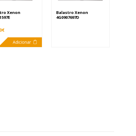
tro Xenon
Balastro Xenon
1597E
4G0907697D
0€
Adicionar