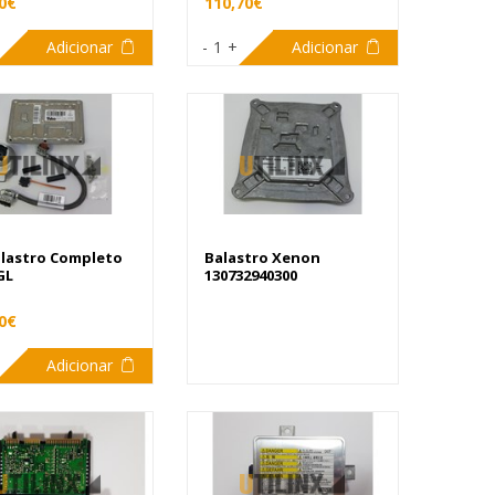
0€
110,70€
Adicionar
-
1
+
Adicionar
alastro Completo
Balastro Xenon
GL
130732940300
0€
Adicionar