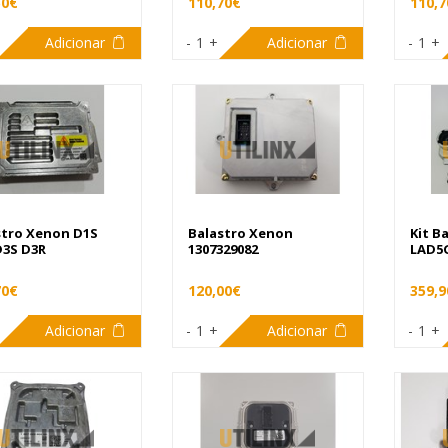
50€
110,70€
110,7
Adicionar
-
1
+
Adicionar
-
1
+
stro Xenon D1S
Balastro Xenon
Kit B
D3S D3R
1307329082
LAD5
70€
120,00€
359,9
Adicionar
-
1
+
Adicionar
-
1
+