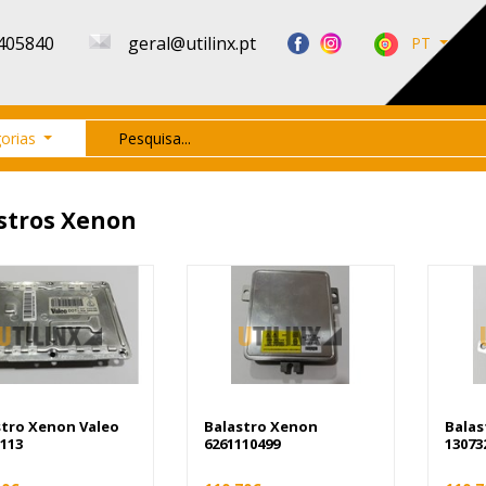
405840
geral@utilinx.pt
PT
orias
stros Xenon
stro Xenon Valeo
Balastro Xenon
Balas
113
6261110499
13073