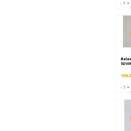
-
1
+
Bala
5DV0
109,
-
1
+