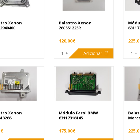
stro Xenon
Balastro Xenon
Módu
2940400
260551225R
63117
120,00€
225,0
-
1
+
Adicionar
-
1
+
stro Xenon
Módulo Farol BMW
Balas
413266
63117316145
Merce
0€
175,00€
225,0