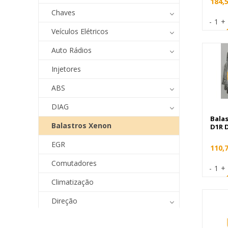
184,
Chaves
-
1
+
Veículos Elétricos
Auto Rádios
Injetores
ABS
DIAG
Bala
Balastros Xenon
D1R 
EGR
110,
Comutadores
-
1
+
Climatização
Direção
Sensores