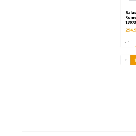
Bala
Rome
13073
294,
-
1
+
«