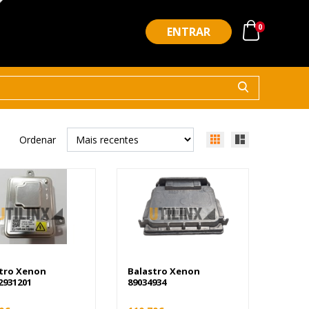
0
ENTRAR
Ordenar
tro Xenon
Balastro Xenon
2931201
89034934