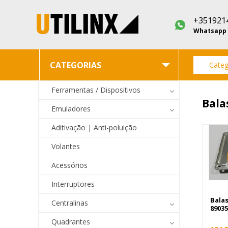
+351921
Whatsapp
CATEGORIAS
Categ
Ferramentas / Dispositivos
Bala
Emuladores
Aditivação | Anti-poluição
Volantes
Acessórios
Interruptores
Bala
Centralinas
89035
Quadrantes