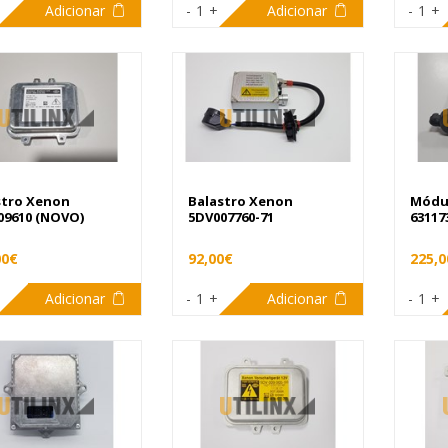
Adicionar
-
1
+
Adicionar
-
1
+
stro Xenon
Balastro Xenon
Módu
09610 (NOVO)
5DV007760-71
63117
00€
92,00€
225,0
Adicionar
-
1
+
Adicionar
-
1
+