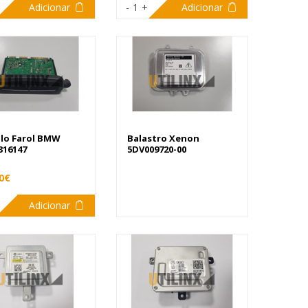
Adicionar
-
1
+
Adicionar
lo Farol BMW
Balastro Xenon
316147
5DV009720-00
0€
Adicionar