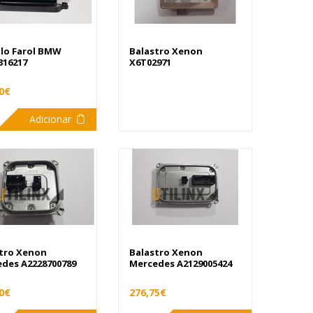
lo Farol BMW
Balastro Xenon
316217
X6T02971
0€
Adicionar
tro Xenon
Balastro Xenon
des A2228700789
Mercedes A2129005424
0€
276,75€