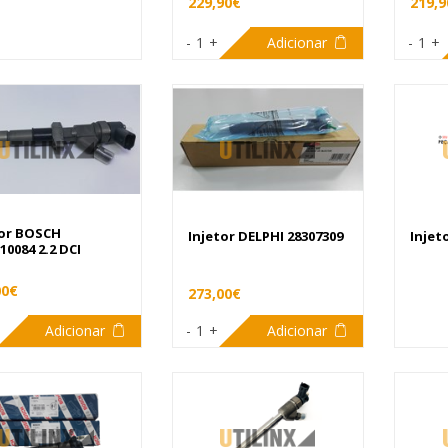
229,90€
219,9
-
1
+
Adicionar
-
1
+
tor BOSCH
Injetor DELPHI 28307309
Injet
10084 2.2 DCI
00€
273,00€
Adicionar
-
1
+
Adicionar