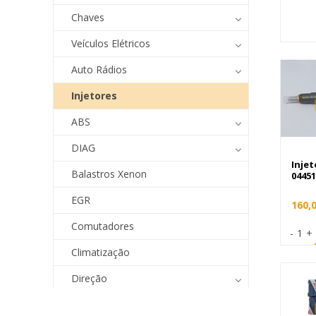
Chaves
Veículos Elétricos
Auto Rádios
Injetores
ABS
DIAG
Inje
Balastros Xenon
04451
EGR
160,
Comutadores
-
1
+
Climatização
Direção
Sensores