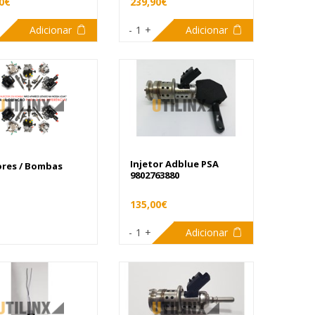
0€
239,90€
Adicionar
-
1
+
Adicionar
Injetor Adblue PSA
ores / Bombas
9802763880
135,00€
-
1
+
Adicionar