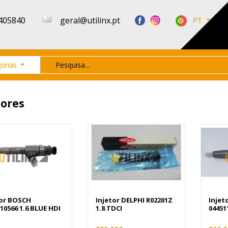
405840
geral@utilinx.pt
PT
orias
tores
tor BOSCH
Injetor DELPHI R02201Z
Injet
10566 1.6 BLUE HDI
1.8 TDCI
04451