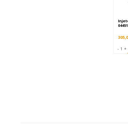
Airbag
Inje
04451
305,
-
1
+