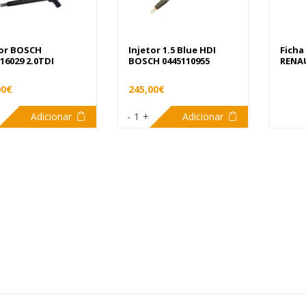
tor BOSCH
Injetor 1.5 Blue HDI
Ficha
16029 2.0TDI
BOSCH 0445110955
RENAU
00€
245,00€
Adicionar
-
1
+
Adicionar