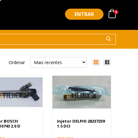
0
ENTRAR
Ordenar
or BOSCH
Injetor DELPHI 28237259
10743 2.0 D
1.5 DCI