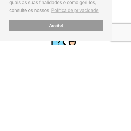
quais as suas finalidades e como geri-los,
consulte os nossos
Política de privacidade
PAGAMENTO
Referência Multibanco, Transferência Bancária,
Aceito!
APOIO AO CLIENTE
geral@utilinx.pt
Representante oficial: