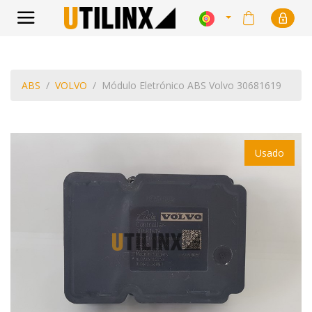
ABS
VOLVO
Módulo Eletrónico ABS Volvo 30681619
Usado