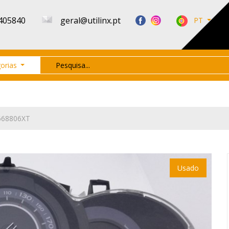
405840
geral@utilinx.pt
PT
orias
668806XT
Usado