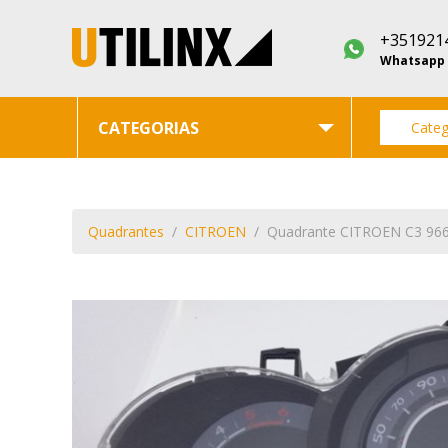
+351921
Whatsapp
CATEGORIAS
Categ
Quadrantes
CITROEN
Quadrante CITROEN C3 96