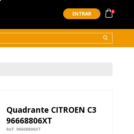
0
ENTRAR
Quadrante CITROEN C3
96668806XT
Ref. 96668806XT