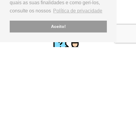
quais as suas finalidades e como geri-los,
consulte os nossos
Política de privacidade
PAGAMENTO
Referência Multibanco, Transferência Bancária,
Aceito!
APOIO AO CLIENTE
geral@utilinx.pt
Representante oficial: