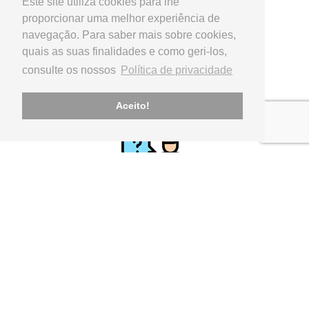
Este site utiliza cookies para lhe
proporcionar uma melhor experiência de
navegação. Para saber mais sobre cookies,
quais as suas finalidades e como geri-los,
consulte os nossos
Política de privacidade
PAGAMENTO
Referência Multibanco, Transferência Bancária,
Aceito!
APOIO AO CLIENTE
geral@utilinx.pt
Representante oficial: