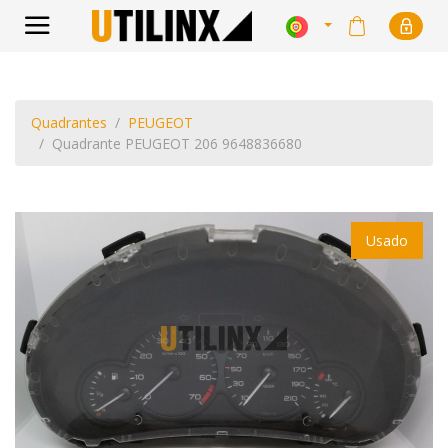
Quadrantes
PEUGEOT
Quadrante PEUGEOT 206 9648836680
Usado